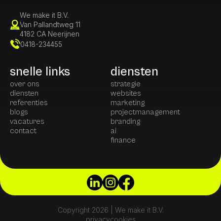
We make it B.V.
Van Pallandtweg 11
4182 CA Neerijnen
0418-234455
snelle links
diensten
over ons
strategie
diensten
websites
referenties
marketing
blogs
projectmanagement
vacatures
branding
contact
ai
finance
Copyright 2026 | We make it B.V.
privacy
cookies