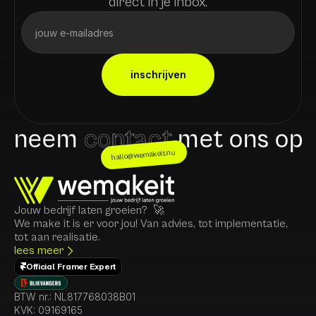
direct in je inbox.
inschrijven
neem
contact
met ons op
hallo@wemakeit.nu
Jouw bedrijf laten groeien?  🚀
We make it is er voor jou! Van advies, tot implementatie, 
tot aan realisatie. 
lees meer
Official Framer Expert
BTW nr.: NL817768038B01
KVK: 
09169165