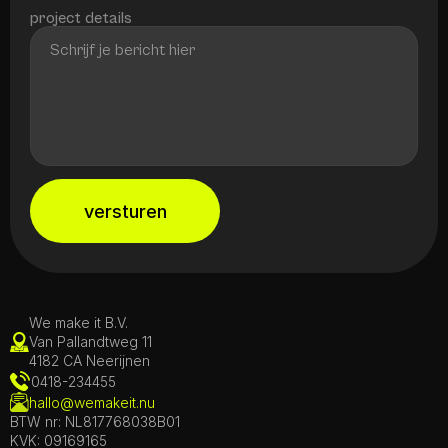
project details
versturen
We make it B.V.
Van Pallandtweg 11
4182 CA Neerijnen
0418-234455
hallo@wemakeit.nu
BTW nr: NL817768038B01
KVK: 09169165