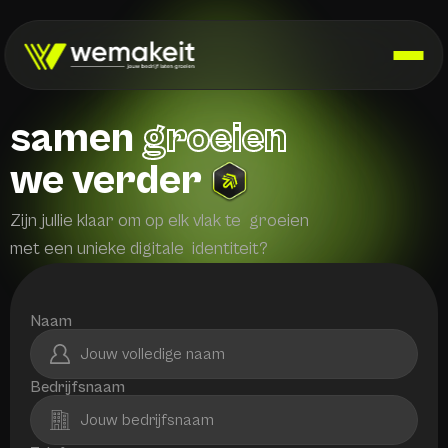
samen 
groeien
we verder
Zijn jullie klaar om op elk vlak te  groeien 
met een unieke digitale  identiteit?
Naam
Bedrijfsnaam