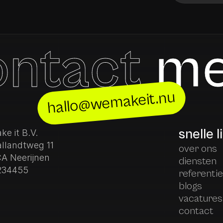
ontact
me
hallo@wemakeit.nu
snelle l
e it B.V.
llandtweg 11
over ons
CA Neerijnen
diensten
234455
referenti
blogs
vacatures
contact