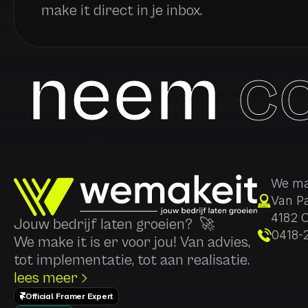
make it direct in je inbox.
neem
c
We mak
Van Pa
4182 
Jouw bedrijf laten groeien?  🚀
0418-
We make it is er voor jou! Van advies, 
tot implementatie, tot aan realisatie.
lees meer
Official Framer Expert