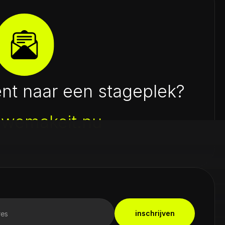
ent naar een stageplek?
@wemakeit.nu
inschrijven