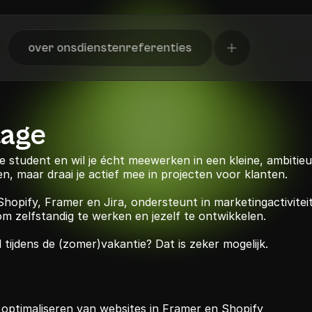
over ons
diensten
referenties
tage
 student en wil je écht meewerken in een kleine, ambitieuz
ren, maar draai je actief mee in projecten voor klanten.
opify, Framer en Jira, ondersteunt in marketingactiviteit
e om zelfstandig te werken en jezelf te ontwikkelen.
l tijdens de (zomer)vakantie? Dat is zeker mogelijk.
optimaliseren van websites in Framer en Shopify