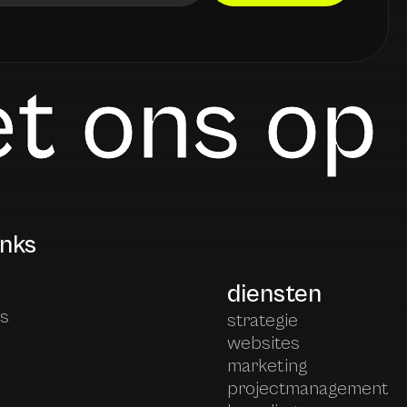
t ons op
inks
diensten
es
strategie
websites
marketing
projectmanagement