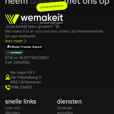
neem
contact
met ons op
hallo@wemakeit.nu
Jouw bedrijf laten groeien?  🚀
We make it is er voor jou! Van advies, tot implementatie, 
tot aan realisatie. 
lees meer
Official Framer Expert
BTW nr.: NL817768038B01
KVK: 
09169165
We make it B.V.
Van Pallandtweg 11
4182 CA Neerijnen
0418-234455
snelle links
diensten
over ons
strategie
diensten
websites